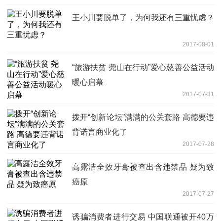
王小川要脱单了，为何我还有三重忧虑？
2017-08-01
“旅游扶贫 尧山在行动”爱心慈善公益活动
暖心启幕
2017-07-31
拨开“创新论坛”满满的公关套路 高德要违
背诺言商业化了
2017-07-28
高露洁全效牙膏被查出含违禁品 疑为致
癌原
2017-07-27
诱骗消费者进行交易 中国联通被开40万