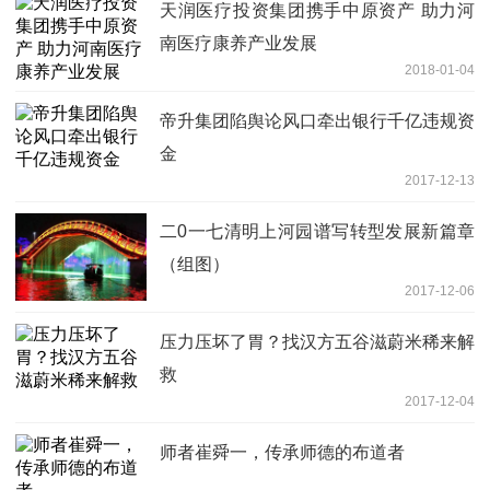
天润医疗投资集团携手中原资产 助力河
南医疗康养产业发展
2018-01-04
帝升集团陷舆论风口牵出银行千亿违规资
金
2017-12-13
二0一七清明上河园谱写转型发展新篇章
（组图）
2017-12-06
压力压坏了胃？找汉方五谷滋蔚米稀来解
救
2017-12-04
师者崔舜一，传承师德的布道者