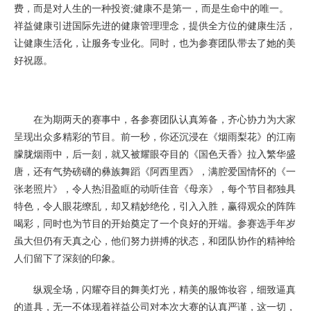
费，而是对人生的一种投资;健康不是第一，而是生命中的唯一。
祥益健康引进国际先进的健康管理理念，提供全方位的健康生活，
让健康生活化，让服务专业化。同时，也为参赛团队带去了她的美
好祝愿。
在为期两天的赛事中，各参赛团队认真筹备，齐心协力为大家
呈现出众多精彩的节目。前一秒，你还沉浸在《烟雨梨花》的江南
朦胧烟雨中，后一刻，就又被耀眼夺目的《国色天香》拉入繁华盛
唐，还有气势磅礴的彝族舞蹈《阿西里西》，满腔爱国情怀的《一
张老照片》，令人热泪盈眶的动听佳音《母亲》，每个节目都独具
特色，令人眼花缭乱，却又精妙绝伦，引入入胜，赢得观众的阵阵
喝彩，同时也为节目的开始奠定了一个良好的开端。参赛选手年岁
虽大但仍有天真之心，他们努力拼搏的状态，和团队协作的精神给
人们留下了深刻的印象。
纵观全场，闪耀夺目的舞美灯光，精美的服饰妆容，细致逼真
的道具，无一不体现着祥益公司对本次大赛的认真严谨，这一切，