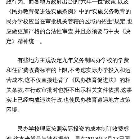
政行为。而各地方
政府
出
台
的“六年一位”政策,以及
《民办教育促进法实施条例》中的“实施义务教育的
民办学校应当在审批机关管辖的区域内招生”规定,也
应做更加严格的合法
性
审查,并且必须要与
中央
《决
定》精神统一。
有些地方主观设定九年义务制民办学校的学费
和住宿费收费标准的上限,不考虑实际办学投入和运
营成本,这不仅直接
违背
了《民办教育促进法》的相
关条款,在行政审批时也拒不出示相关文件依据,这事
实上已经构成
违法
行政,也使民办教育遭遇地方政策
困境。
民办学校理应按照实际
投资
的成本制订收费标
准,这本来就是与法有据的。早在2018年7月17日
国