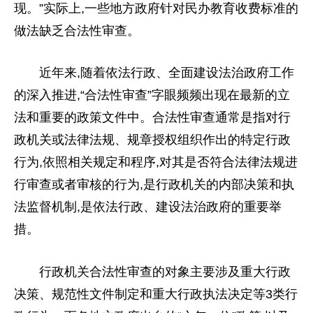
现。”实际上,一些地方
政府
针对民办教育收费标准的
做法缺乏合法
性
审查。
近
年来,随着依法行政、全面建设法治
政府
工作
的深入推进,“合法
性
审查”字眼频频出现在最新的立
法和重要的政策文件中。合法
性
审查通常是指对行
政机关或
法律
法规、规章授权组织作出的特定行政
行为,依照相关规定和程序,对其是否符合
法律
法规进
行审查或者审核的行为,是行政机关的内部决策和执
法监督机制,是依法行政、建设法治
政府
的重要举
措。
行政机关合法
性
审查的对象主要涉及重大行政
决策、规范
性
文件制定和重大行政执法决定等3类行