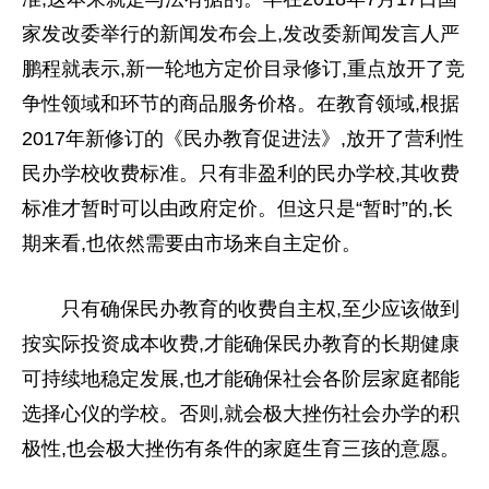
家
发改委举行的新闻发布会上,发改委新闻发言人严
鹏程就表示,新一轮地方定价目录修订,重点放开了竞
争
性
领域和环节的商品服务价格。在教育领域,根据
2017年新修订的《民办教育促进法》,放开了营利
性
民办学校收费标准。只有非盈利的民办学校,其收费
标准才暂时可以由
政府
定价。但这只是“暂时”的,长
期来看,也依然需要由市场来自主定价。
只有确保民办教育的收费自主权,至少应该做到
按实际
投资
成本收费,才能确保民办教育的长期健康
可持续地稳定发展,也才能确保社会各阶层家庭都能
选择心仪的学校。否则,就会极大挫伤社会办学的积
极
性
,也会极大挫伤有条件的家庭生育三孩的意愿。