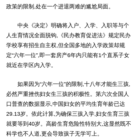
政策的限制,处在一个进退两难的尴尬局面。
中央
《决定》明确将入户、入学、入职等与个
人生育情况全面脱钩,《民办教育促进法》规定民办
学校享有招生自主权,但全国多地的入学政策却规
定“六年一位”,即一套房产6年内只能有1个直系子女
就
近
在学区内入学。
如果因为“六年一位”的限制,十八年才能生三孩,
必然严重挫伤妇女生三孩的积极
性
。第六次全国人
口普查的数据显示,
中国
妇女的
平
均生育年龄已达
29.13岁。依此计算,为确保三孩入学,妇女生育三孩
就要等到40岁。高龄生育危险
性
特别大,这显然既不
科学也不人道,更会导致孩子无学可上。