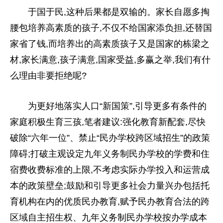
于国于民,这种后果都是双输的。家长自愿多掏
腰包培养高素质的孩子,不仅不给
国家
添负担,还替
国
家
省了钱,而培养出的高素质孩子又是
国家
的栋梁之
材,家长满意,孩子满意,
国家
受益,多赢之举,我们有什
么理由非要拒绝呢?
为更好地
落实
人口“新国策”,引导更多有条件的
家庭积极生育三孩,笔者建议:强化教育新配套,尽快
破除“六年一位”、禁止“民办学校跨区域招生”的政策
障碍;打破主观设定九年义务制民办学校的学费和住
宿费收费标准的上限,不考虑实际办学投入和运营成
本的政策壁垒;鼓励和引导更多社会力量兴办包括托
育机构在内的优质民办教育,赋予民办教育合法的跨
区域自主招生权、九年义务制民办学校按办学成本