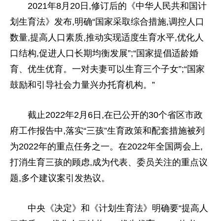
2021年8月20日,修订后的《中华人民共和国计
划生育法》发布,明确“
国家
采取综合措施,调控人口
数量,提高人口素质,推动实现适度生育水
平
,优化人
口结构,促进人口长期均衡发展”;“
国家
提倡适龄婚
育、优生优育。一对夫妻可以生育三个子女”;“
国家
鼓励和引导社会力量兴办托育机构。”
截止2022年2月6日,在已公开的30个省区市
政
府
工作报告中,
落实
“三孩”生育政策和配套措施被列
为2022年的重点任务之一。在2022年全国
两会
上,
打消生育三孩的顾虑,成为代表、
委员
关注的重点议
题,多个建议案引发热议。
中央
《决定》和《计划生育法》明确要“提高人