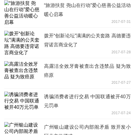
“旅游扶贫 尧山在行动”爱心慈善公益活动
暖心启幕
2017-07-31
拨开“创新论坛”满满的公关套路 高德要违
背诺言商业化了
2017-07-28
高露洁全效牙膏被查出含违禁品 疑为致
癌原
2017-07-27
诱骗消费者进行交易 中国联通被开40万
元罚单
2017-07-24
广州银山建设公司内部闹矛盾 致开发小