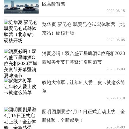
区高阶智驾
2023-06-15
览华夏 驭昆仑 凯翼昆仑试驾体验营（北
京站）硬核开场
2023-06-05
消夏必喝！双合盛五星啤酒C位亮相2023
西城美食节开幕暨消夏啤酒节
2023-06-03
驭炮大将军，让年轻人爱上皮卡就这么简
单
2022-01-18
圆明园剧景游4月15日正式启动上线！全
新体验，全新感受！
2023-04-03