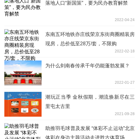
落地人口“新国策”，要为民办教育解禁
2022-04-24
东南五环地铁亦庄线荣京东街商圈精装房
现房，总价低至28万/套，不限购
2022-02-18
为什么剑南春传承千年仍能蓬勃发展？
2022-01-27
潮玩正当季 金秋假期，潮流焕新尽在三
里屯太古里
2021-09-28
助推羽毛球普及发展 “体彩不止运动”北京
体彩在身边主题活动走进胜古体育场