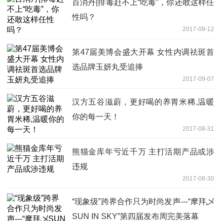
百消丹|排毒赶不上“吃毒”，你还敢这样任
性吗？
2017-09-12
第47届美博会盛大开幕 女性内调祛斑首
选品牌玉妍丸受追捧
2017-09-07
汉方五谷滋蔚，更好喝的养胃米稀,温暖
你的每一天！
2017-08-31
熊猫金库年亏近千万 主打活期产品或涉
违规
2017-08-30
“现象级”跨界合作只为时尚发声---“摩拜乄
SUN IN SKY”第四届发布周完美落幕