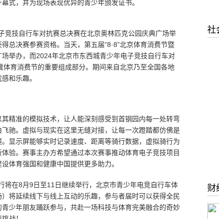
开幕式，并为现场表现优异的青少年颁发证书。
社
子
竞技
自行车对抗赛总决赛在北京奥林匹克公园庆典广场举
得总决赛参赛资格。当天，第五届“8·8”北京体育消费节暨
场举办，而2024年北京市东西城青少年电子
竞技
自行车对
京津冀体育消费节的重要组成部分。期间来自北京乃至全国各地
就感和乐趣。
以其精准的模拟技术，让人能深刻感受到首钢园内每一处转弯
由飞驰。虚拟与现实在这里无缝对接，让每一次蹬踏都仿佛是
撞。显示屏能够实时记录速度、距离等骑行数据，虚拟骑行为
新体验。赛事主办方希望通过本次赛事推动体育电子
竞技
项目
建设体育强国和健康中国提供更多助力。
行将在8月9日至11日继续举行，北京市青少年电竞自行车体
财
场）将延续线下与线上互动的乐趣，参与者届时可以获得全民
的青少年朋友踊跃参与，共赴一场科技与体育完美融合的奇妙
情挑战！