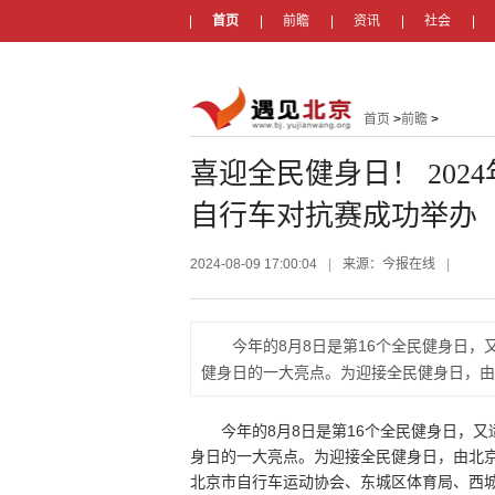
首页
前瞻
资讯
社会
首页
>
前瞻
>
喜迎全民健身日！ 20
自行车对抗赛成功举办
2024-08-09 17:00:04
|
来源：今报在线
|
今年的8月8日是第16个全民健身日
健身日的一大亮点。为迎接全民健身日，由北
今年的8月8日是第16个全民健身日，
身日的一大亮点。为迎接全民健身日，由北
北京市自行车运动协会、东城区体育局、西