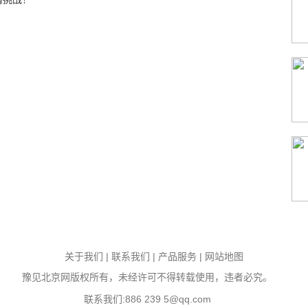
关于我们
|
联系我们
|
产品服务
|
网站地图
豫见北京网版权所有，未经许可不得转载使用，违者必究。
联系我们:886 239 5@qq.com