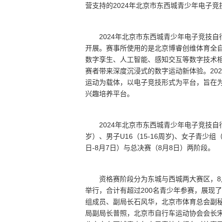
营支持的2024年北京市东西城青少年电子
竞
2024年北京市东西城青少年电子
竞技
自
开展。赛事所使用的是北京博睿创维体育全
数字孪生、人工智能、感知交互等数字技术
赛者带来深度沉浸式的数字运动新体验。20
运动为载体，以电子
竞技
形式为
平
台，旨在
兴趣培养
平
台。
2024年北京市东西城青少年电子
竞技
自
岁）、男子U16（15-16周岁)、女子青少组
日-8月7日）与总决赛（8月8日）两阶段。
资格赛阶段分为东城与西城两大赛区，8
举行，合计有超过200名青少年参赛，展现
组成员、副局长石风华，北京市体育总会副
局副局长普照，北京市自行车运动协会会长宋