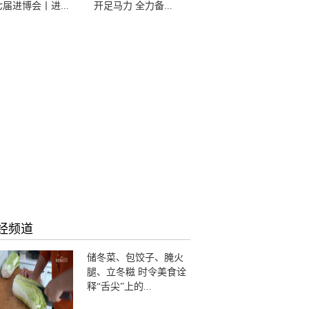
届进博会丨进...
开足马力 全力备...
经频道
储冬菜、包饺子、腌火
腿、立冬糍 时令美食诠
释“舌尖”上的...