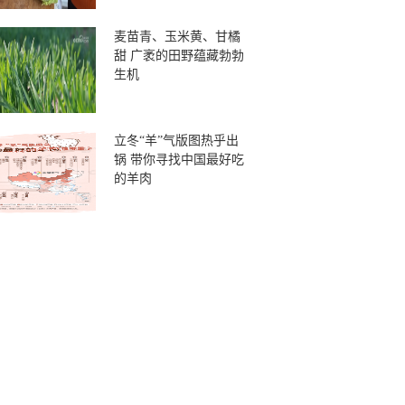
麦苗青、玉米黄、甘橘
甜 广袤的田野蕴藏勃勃
生机
立冬“羊”气版图热乎出
锅 带你寻找中国最好吃
的羊肉