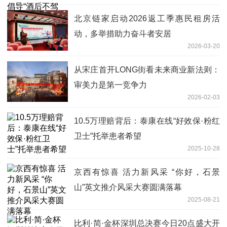
北京链家启动2026返工季惠民租房活
动，多举措助力奋斗者安居
2026-03-20
从宋庄首开LONG街看未来商业新法则：
审美力是第一竞争力
2026-02-03
10.5万理赔背后：泰康在线“好效保·粉红
卫士”托举患者希望
2025-10-28
京西有惊喜 活力新风采 “你好，石景
山”英文推介风采大赛圆满落幕
2025-08-21
比利·简·金杯深圳总决赛今日20点盛大开