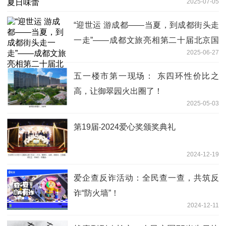
2025-07-05
“迎世运 游成都——当夏，到成都街头走
一走”——成都文旅亮相第二十届北京国
2025-06-27
际旅游博览会
五一楼市第一现场： 东四环性价比之
高，让御翠园火出圈了！
2025-05-03
第19届‧2024爱心奖颁奖典礼
2024-12-19
爱企查反诈活动：全民查一查，共筑反
诈“防火墙”！
2024-12-11