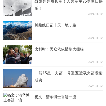
战鹰列列略长空！人民空军75岁生日快
乐！
2024-11-12
川藏线日记丨天，地，路
2024-11-12
比利时：民众依依惜别大熊猫
2024-11-12
一箭15星！力箭一号遥五运载火箭发射
成功
2024-11-12
杨文：清华博士奋进一流